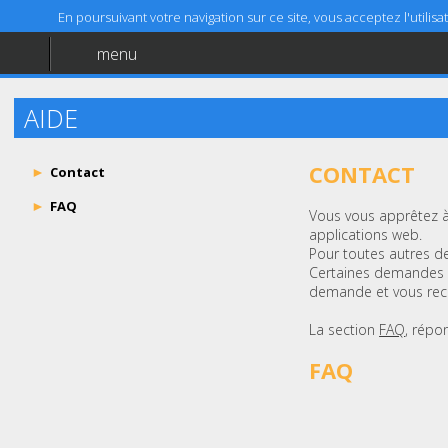
En poursuivant votre navigation sur ce site, vous acceptez l'utili
menu
Accueil
Aide
AIDE
Mentions légales
CONTACT
Contact
FAQ
Vous vous apprêtez à
applications web.
Pour toutes autres de
Certaines demandes e
demande et vous reco
La section
FAQ
, répo
FAQ