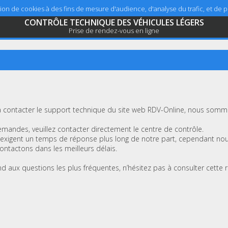
sation de cookies à des fins de mesure d'audience, d'analyse du trafic, et de
CONTRÔLE TECHNIQUE DES VÉHICULES LÉGERS
Prise de rendez-vous en ligne
 contacter le support technique du site web RDV-Online, nous sommes
mandes, veuillez contacter directement le centre de contrôle.
xigent un temps de réponse plus long de notre part, cependant no
ntactons dans les meilleurs délais.
nd aux questions les plus fréquentes, n’hésitez pas à consulter cette 