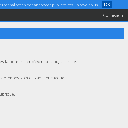
OK
 personnalisation des annonces publicitaires.
En savoir plus.
[ Connexion ]
 là pour traiter d’éventuels bugs sur nos
us prenons soin d’examiner chaque
rubrique.